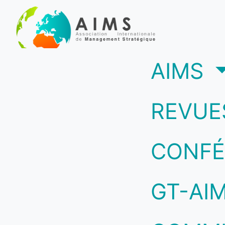
(c
AIMS
REVUE
CONFÉ
GT-AI