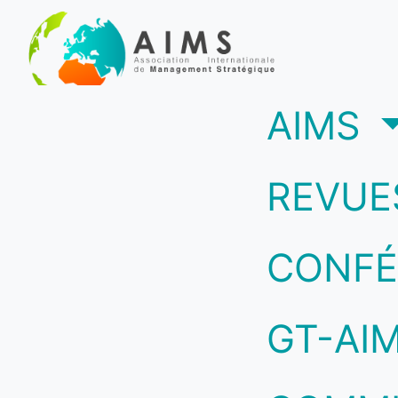
(c
AIMS
REVUE
CONFÉ
GT-AI