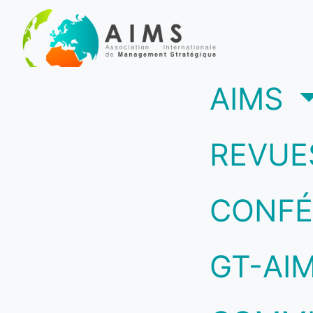
(c
AIMS
REVUE
CONFÉ
GT-AI