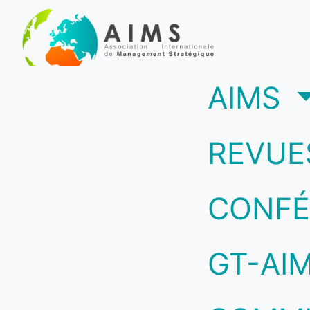
(c
AIMS
REVUE
CONFÉ
GT-AI