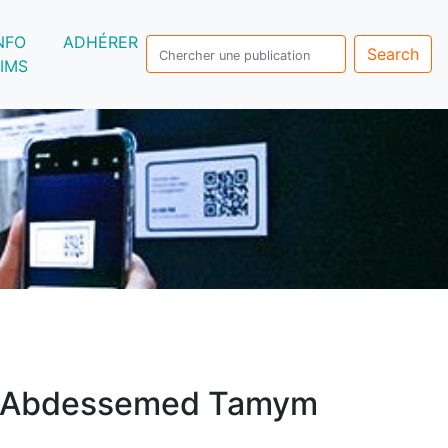
NFO
ADHÉRER
Search
IMS
Abdessemed Tamym