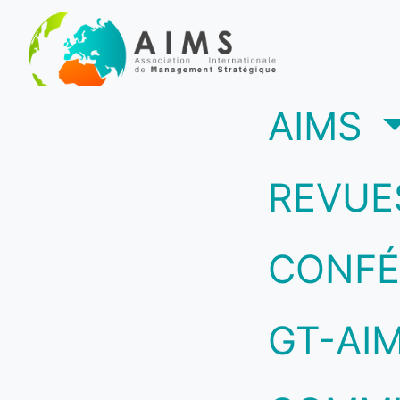
(c
AIMS
REVUE
CONFÉ
GT-AI