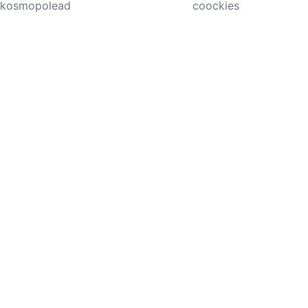
kosmopolead
coockies