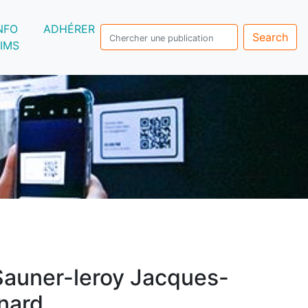
NFO
ADHÉRER
Search
IMS
Sauner-leroy Jacques-
nard