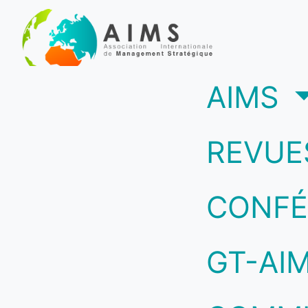
(c
AIMS
REVUE
CONFÉ
GT-AI