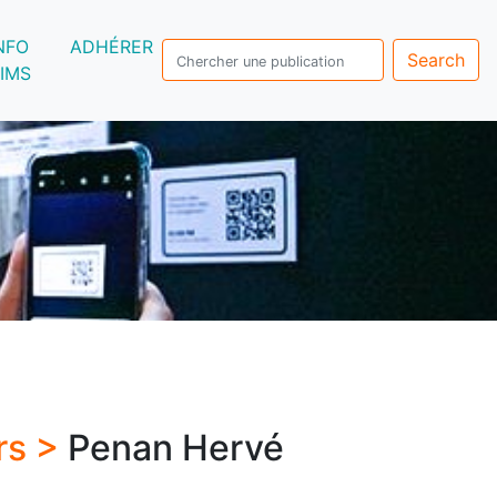
NFO
ADHÉRER
Search
IMS
rs >
Penan Hervé