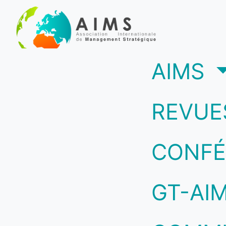
(c
AIMS
REVUE
CONFÉ
GT-AI