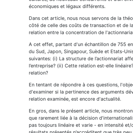
économiques et légaux différents.
Dans cet article, nous nous servons de la thé
côté de celle des coûts de transaction et de l
relation entre la concentration de l'actionnari
A cet effet, partant d'un échantillon de 755 e
du Sud, Japon, Singapour, Suède et Etats-Unis
suivantes: (i) La structure de l’actionnariat aff
l’entreprise? (ii) Cette relation est-elle linéair
relation?
En tentant de répondre à ces questions, l'obje
d'examiner si la pertinence des arguments dév
relation examinée, est encore d'actualité.
En gros, dans le présent article, nous montrons
que rarement liée à la décision d'internationali
pas toujours linéaire et varie - en intensité et/
résultats présentés n’accréditent que très peu 