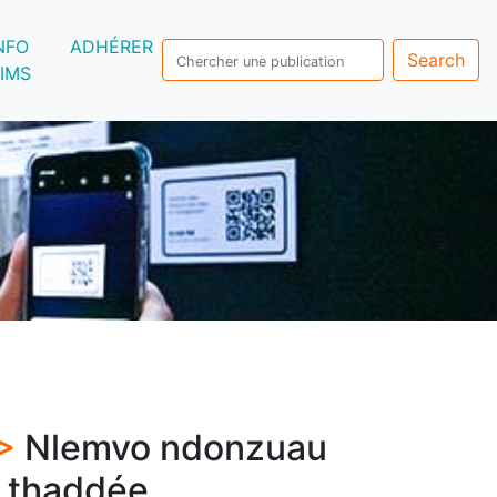
NFO
ADHÉRER
Search
IMS
 >
Nlemvo ndonzuau
c thaddée