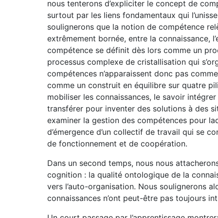
nous tenterons d’expliciter le concept de com
surtout par les liens fondamentaux qui l’unissen
soulignerons que la notion de compétence relèv
extrêmement bornée, entre la connaissance, l’e
compétence se définit dès lors comme un proc
processus complexe de cristallisation qui s’o
compétences n’apparaissent donc pas comme u
comme un construit en équilibre sur quatre pilie
mobiliser les connaissances, le savoir intégre
transférer pour inventer des solutions à des s
examiner la gestion des compétences pour laque
d’émergence d’un collectif de travail qui se co
de fonctionnement et de coopération.
Dans un second temps, nous nous attacherons 
cognition : la qualité ontologique de la conn
vers l’auto-organisation. Nous soulignerons 
connaissances n’ont peut-être pas toujours int
Un court passage par l’apprentissage montrera