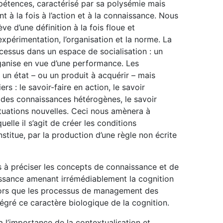
pétences, caractérisé par sa polysémie mais
t à la fois à l’action et à la connaissance. Nous
e d’une définition à la fois floue et
xpérimentation, l’organisation et la norme. La
essus dans un espace de socialisation : un
rganise en vue d’une performance. Les
n état – ou un produit à acquérir – mais
rs : le savoir-faire en action, le savoir
r des connaissances hétérogènes, le savoir
ituations nouvelles. Ceci nous amènera à
lle il s’agit de créer les conditions
nstitue, par la production d’une règle non écrite
à préciser les concepts de connaissance et de
aissance amenant irrémédiablement la cognition
alors que les processus de management des
égré ce caractère biologique de la cognition.
 l’importance de la contextualisation et