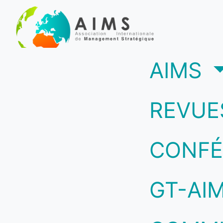
(c
AIMS
REVUE
CONFÉ
GT-AI