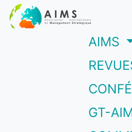
(c
AIMS
REVUE
CONFÉ
GT-AI