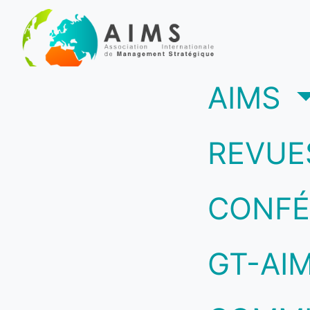
(c
AIMS
REVUE
CONFÉ
GT-AI