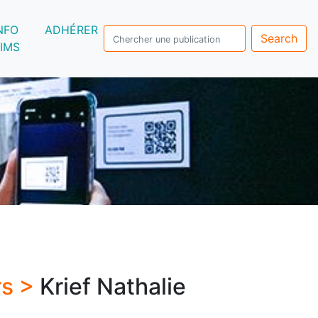
NFO
ADHÉRER
Search
IMS
rs >
Krief Nathalie