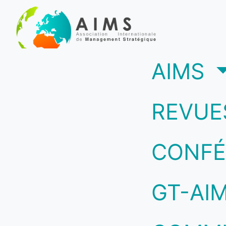
(c
AIMS
REVUE
CONFÉ
GT-AI