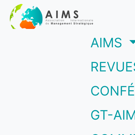
(c
AIMS
REVUE
CONFÉ
GT-AI