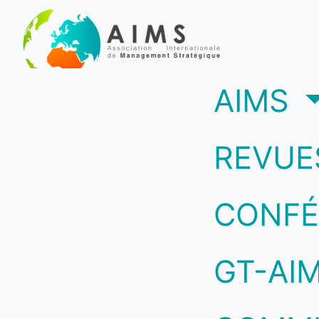
(c
AIMS
REVUE
CONFÉ
GT-AI