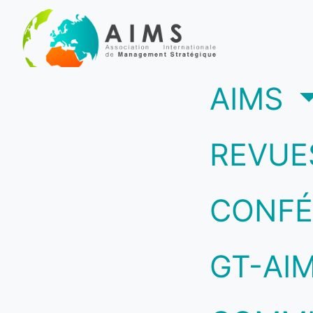
(c
AIMS
REVUE
CONFÉ
GT-AI