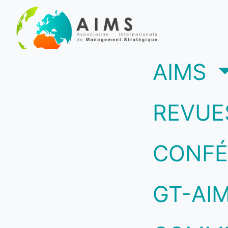
(c
AIMS
REVUE
CONFÉ
GT-AI