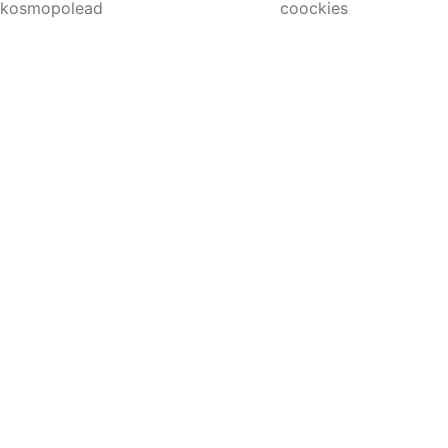
kosmopolead
coockies