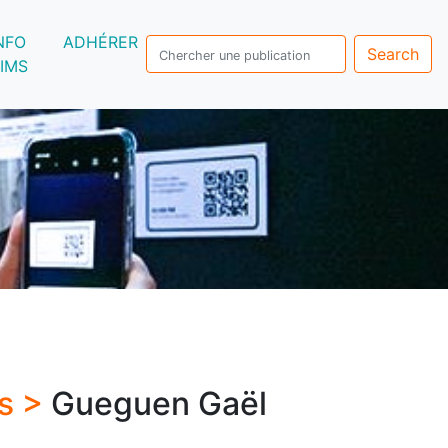
NFO
ADHÉRER
Search
IMS
rs >
Gueguen Gaël