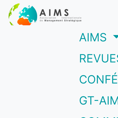
(c
AIMS
REVUE
CONFÉ
GT-AI