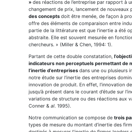
»
des réactions de l’entreprise par rapport à
changement de prix, lancement de nouveaux pro
des concepts
doit être menée, de façon à prod
offre des éléments de comparaison entre indus
partie de la littérature est que l’inertie a été
abstraite. Elle est souvent mesurée en fonct
chercheurs. » (Miller & Chen, 1994: 1).
Partant de cette double constatation,
l’objec
indicateurs non perceptuels permettant de m
l’inertie d’entreprises
dans une ou plusieurs i
notre étude sur l’inertie des entreprises dom
innovation de produit. En effet, l’innovation d
jusqu’à présent dans le courant d’étude sur l’in
variations de structure ou des réactions aux va
Conner &
al
. 1995).
Notre communication se compose de
trois pa
types de mesure du montant d’inertie des firm
destinés à mesurer l'inertie de firmes leaders