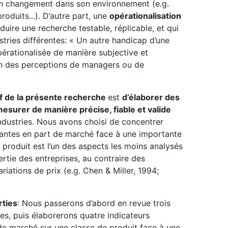
 un changement dans son environnement (e.g.
duits...). D’autre part, une
opérationalisation
uire une recherche testable, réplicable, et qui
tries différentes: « Un autre handicap d’une
 opérationalisée de manière subjective et
ion des perceptions de managers ou de
tif de la présente recherche
est
d’élaborer des
esurer de manière précise, fiable et valide
ndustries. Nous avons choisi de concentrer
inantes en part de marché face à une importante
e produit est l’un des aspects les moins analysés
ertie des entreprises, au contraire des
riations de prix (e.g. Chen & Miller, 1994;
rties
: Nous passerons d’abord en revue trois
es, puis élaborerons quatre indicateurs
 de marché sur une classe de produit face à une