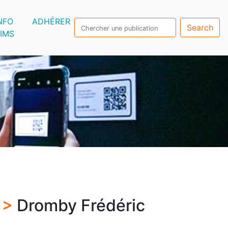
NFO
ADHÉRER
Search
IMS
s >
Dromby Frédéric