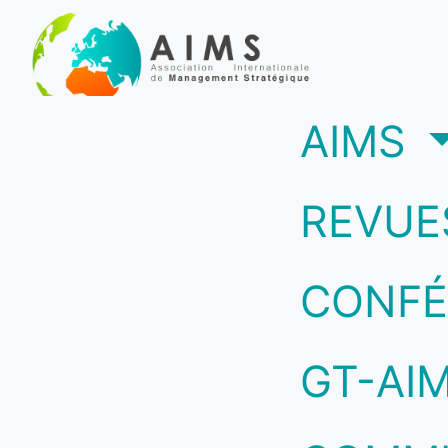
(c
AIMS
REVUE
CONFÉ
GT-AI