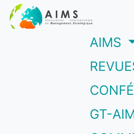
(c
AIMS
REVUE
CONFÉ
GT-AI