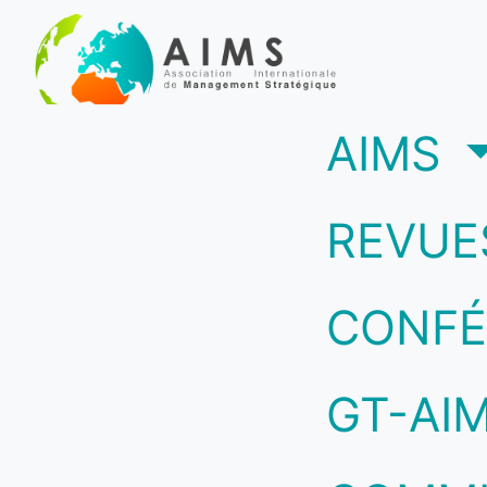
(c
AIMS
REVUE
CONFÉ
GT-AI