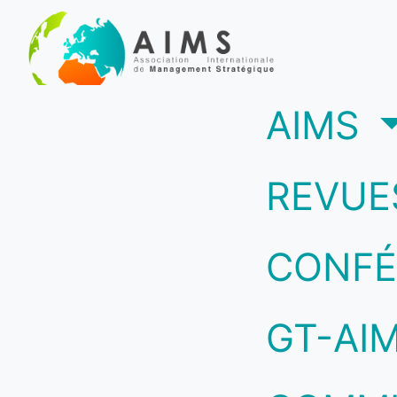
(c
AIMS
REVUE
CONFÉ
GT-AI