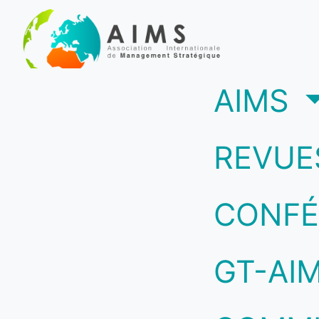
(c
AIMS
REVUE
CONFÉ
GT-AI