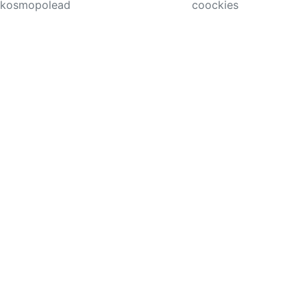
kosmopolead
coockies