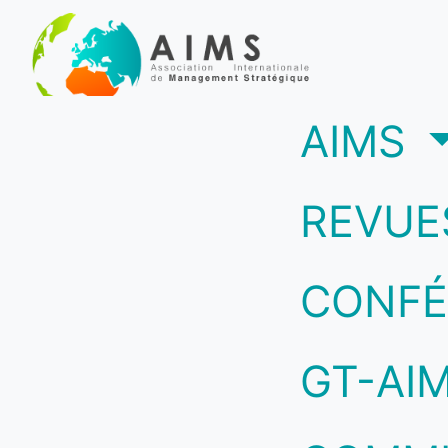
(c
AIMS
REVUE
CONFÉ
GT-AI