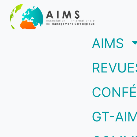
(c
AIMS
REVUE
CONFÉ
GT-AI