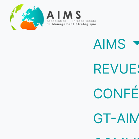
(c
AIMS
REVUE
CONFÉ
GT-AI