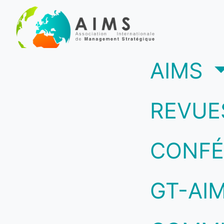
(c
AIMS
REVUE
CONFÉ
GT-AI