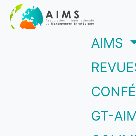
(c
AIMS
REVUE
CONFÉ
GT-AI