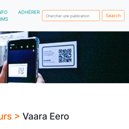
NFO
ADHÉRER
Search
IMS
urs >
Vaara Eero