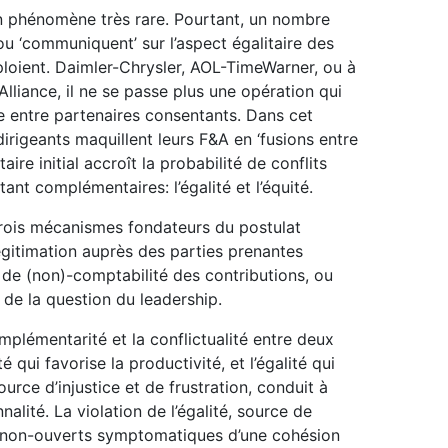
un phénomène très rare. Pourtant, un nombre
, ou ‘communiquent’ sur l’aspect égalitaire des
éploient. Daimler-Chrysler, AOL-TimeWarner, ou à
lliance, il ne se passe plus une opération qui
e entre partenaires consentants. Dans cet
irigeants maquillent leurs F&A en ‘fusions entre
ire initial accroît la probabilité de conflits
ant complémentaires: l’égalité et l’équité.
 trois mécanismes fondateurs du postulat
 légitimation auprès des parties prenantes
e de (non)-comptabilité des contributions, ou
e de la question du leadership.
plémentarité et la conflictualité entre deux
é qui favorise la productivité, et l’égalité qui
ource d’injustice et de frustration, conduit à
nalité. La violation de l’égalité, source de
ts non-ouverts symptomatiques d’une cohésion