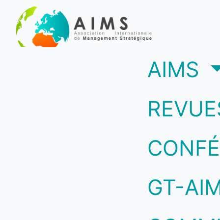
(c
AIMS
REVUE
CONFÉ
GT-AI