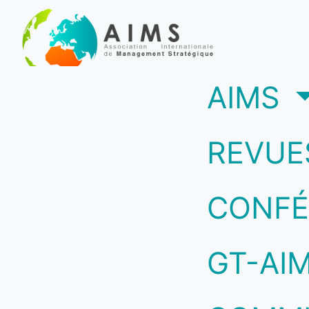
(c
AIMS
REVUE
CONFÉ
GT-AI