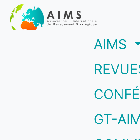
(c
AIMS
REVUE
CONFÉ
GT-AI