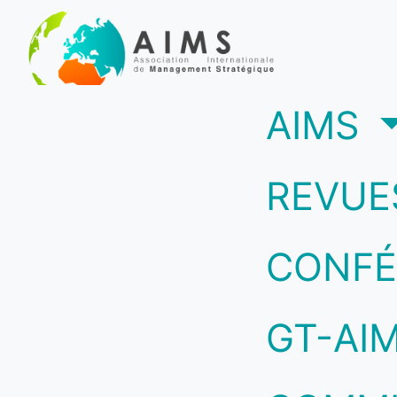
(c
AIMS
REVUE
CONFÉ
GT-AI