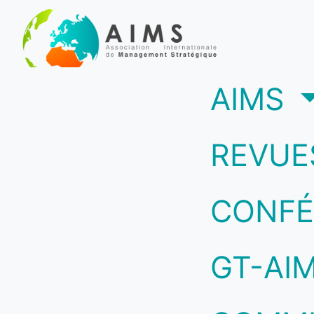
(c
AIMS
REVUE
CONFÉ
GT-AI