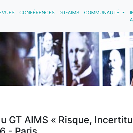
nt)
EVUES
CONFÉRENCES
GT-AIMS
COMMUNAUTÉ
I
A
u GT AIMS « Risque, Incertitu
 - Paris