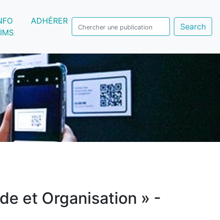
NFO
ADHÉRER
Search
IMS
de et Organisation » -