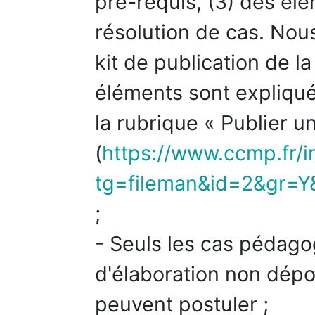
pré-requis, (3) des él
résolution de cas. Nous
kit de publication de 
éléments sont expliqué
la rubrique « Publier 
(
https://www.ccmp.fr/
tg=fileman&id=2&gr=Y
;
- Seuls les cas pédag
d'élaboration non dép
peuvent postuler ;