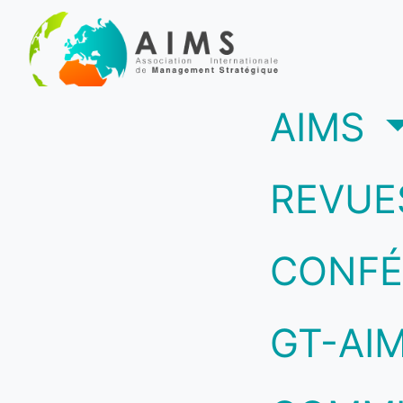
(c
AIMS
REVUE
CONFÉ
GT-AI