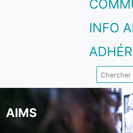
COMM
INFO A
ADHÉR
AIMS