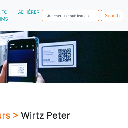
NFO
ADHÉRER
Search
IMS
urs >
Wirtz Peter