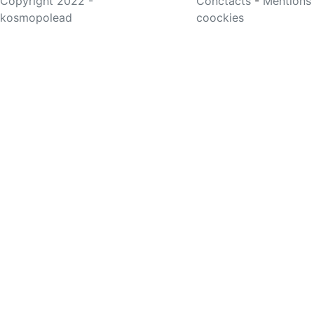
Copyright 2022 -
Conctacts
-
Mentions
kosmopolead
coockies