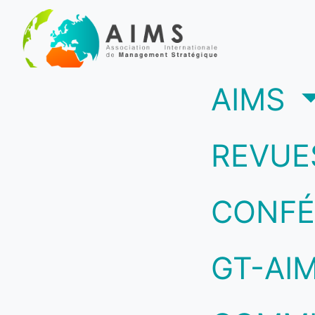
(c
AIMS
REVUE
CONFÉ
GT-AI