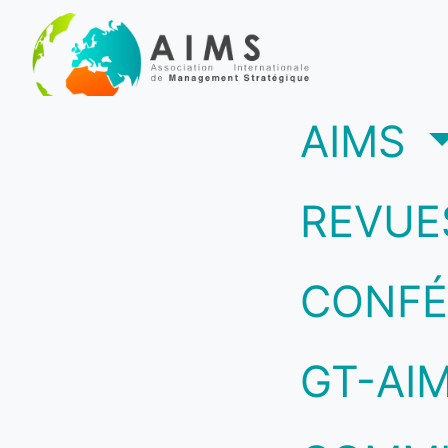
(c
AIMS
REVUE
CONFÉ
GT-AI