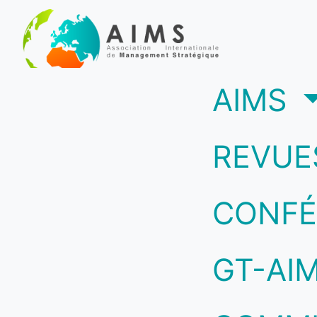
(c
AIMS
REVUE
CONFÉ
GT-AI