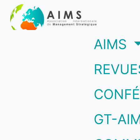
(c
AIMS
REVUE
CONFÉ
GT-AI