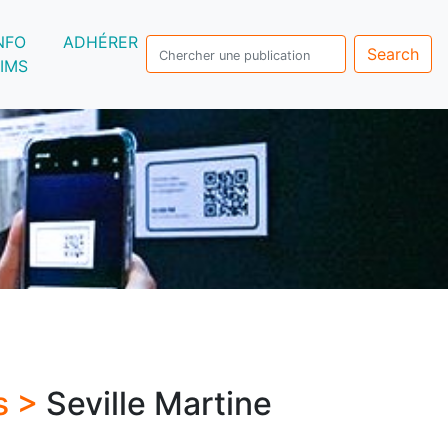
NFO
ADHÉRER
Search
IMS
s >
Seville Martine