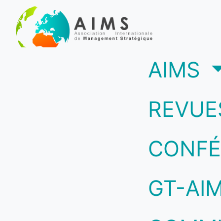
(c
AIMS
REVUE
CONFÉ
GT-AI