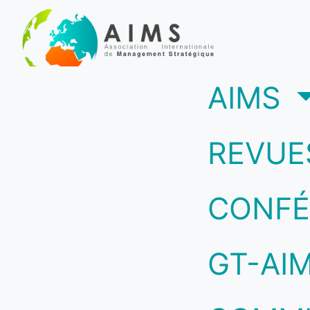
(c
AIMS
REVUE
CONFÉ
GT-AI